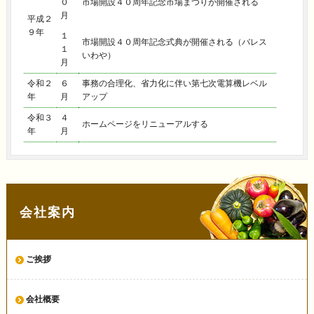
０
市場開設４０周年記念市場まつりが開催される
月
平成２
９年
１
市場開設４０周年記念式典が開催される（バレス
１
いわや）
月
令和２
６
事務の合理化、省力化に伴い第七次電算機レベル
年
月
アップ
令和３
４
ホームページをリニューアルする
年
月
会社案内
ご挨拶
会社概要