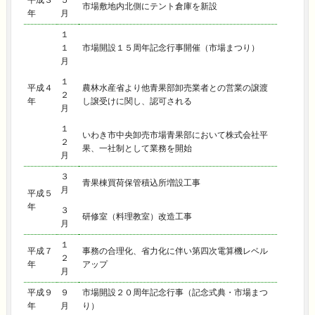
平成３
５
市場敷地内北側にテント倉庫を新設
年
月
１
１
市場開設１５周年記念行事開催（市場まつり）
月
１
平成４
農林水産省より他青果部卸売業者との営業の譲渡
２
年
し譲受けに関し、認可される
月
１
いわき市中央卸売市場青果部において株式会社平
２
果、一社制として業務を開始
月
３
青果棟買荷保管積込所増設工事
月
平成５
年
３
研修室（料理教室）改造工事
月
１
平成７
事務の合理化、省力化に伴い第四次電算機レベル
２
年
アップ
月
平成９
９
市場開設２０周年記念行事（記念式典・市場まつ
年
月
り）