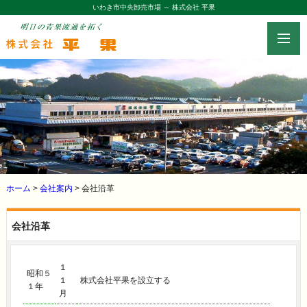
いわき市中央卸売市場 ～ 株式会社 平果
toggle
navig
ホーム
>
会社案内
> 会社沿革
会社沿革
１
昭和５
１
株式会社平果を設立する
１年
月