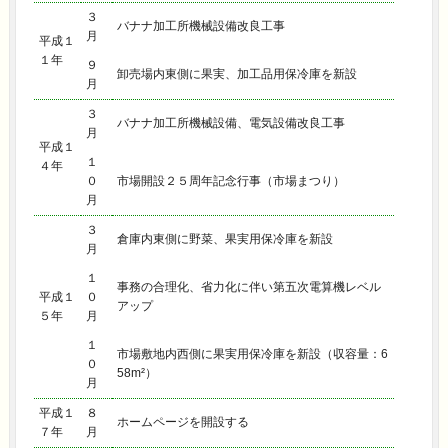
３
バナナ加工所機械設備改良工事
月
平成１
１年
９
卸売場内東側に果実、加工品用保冷庫を新設
月
３
バナナ加工所機械設備、電気設備改良工事
月
平成１
１
４年
０
市場開設２５周年記念行事（市場まつり）
月
３
倉庫内東側に野菜、果実用保冷庫を新設
月
１
事務の合理化、省力化に伴い第五次電算機レベル
平成１
０
アップ
５年
月
１
市場敷地内西側に果実用保冷庫を新設（収容量：6
０
58m²）
月
平成１
８
ホームページを開設する
７年
月