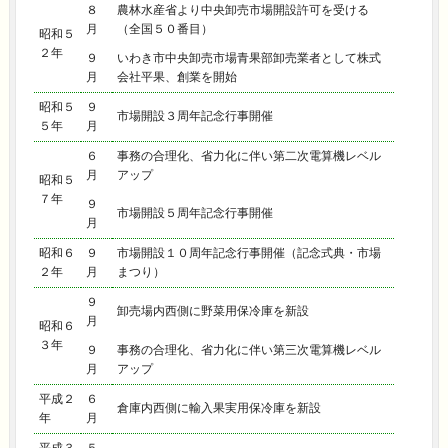
８
農林水産省より中央卸売市場開設許可を受ける
月
（全国５０番目）
昭和５
２年
９
いわき市中央卸売市場青果部卸売業者として株式
月
会社平果、創業を開始
昭和５
９
市場開設３周年記念行事開催
５年
月
６
事務の合理化、省力化に伴い第二次電算機レベル
月
アップ
昭和５
７年
９
市場開設５周年記念行事開催
月
昭和６
９
市場開設１０周年記念行事開催（記念式典・市場
２年
月
まつり）
９
卸売場内西側に野菜用保冷庫を新設
月
昭和６
３年
９
事務の合理化、省力化に伴い第三次電算機レベル
月
アップ
平成２
６
倉庫内西側に輸入果実用保冷庫を新設
年
月