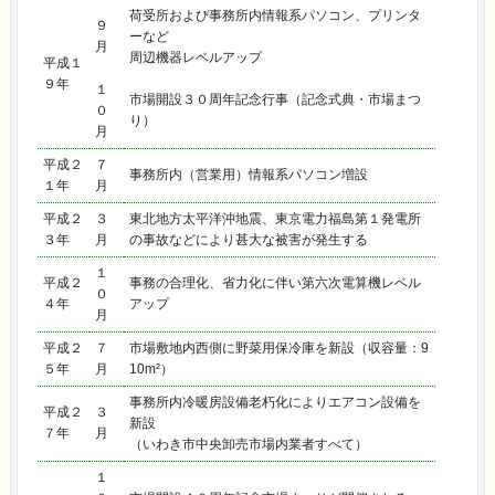
荷受所および事務所内情報系パソコン、プリンタ
９
ーなど
月
周辺機器レベルアップ
平成１
９年
１
市場開設３０周年記念行事（記念式典・市場まつ
０
り）
月
平成２
７
事務所内（営業用）情報系パソコン増設
１年
月
平成２
３
東北地方太平洋沖地震、東京電力福島第１発電所
３年
月
の事故などにより甚大な被害が発生する
１
平成２
事務の合理化、省力化に伴い第六次電算機レベル
０
４年
アップ
月
平成２
７
市場敷地内西側に野菜用保冷庫を新設（収容量：9
５年
月
10m²）
事務所内冷暖房設備老朽化によりエアコン設備を
平成２
３
新設
７年
月
（いわき市中央卸売市場内業者すべて）
１