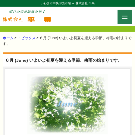
いわき市中央卸売市場 ～ 株式会社 平果
toggle
navig
ホーム
>
トピックス
> ６月 (June) いよいよ初夏を迎える季節、梅雨の始まりで
す。
６月 (June) いよいよ初夏を迎える季節、梅雨の始まりです。