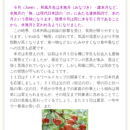
６月（June）。和風月名は水無月（みなづき）・建末月など。
水無月の「無」は現代日本語の「の」にあたる連体助詞で、水の
月という意味になります。陰暦６月は田に水を引く月であること
から、水無月と言われるようになりました。
この時季、日本列島は前線の影響を受け、長雨が降りやすくな
ります。いわゆる『梅雨』の訪れです。気温や湿度が上がり不快
指数が高くなります。食べ物などもいたみやすくなり食中毒など
への注意も必要です。
本月は衣替えの月。以前は６月１日を機に学生も社会人
も夏物
に着替えていましたが、最近ではエアコンの普及が進み、昔ほど
強く意識されていないようです。しかし和服に関しては現在でも
この習慣が守られているようです。
１１日はＦＩＦＡワールドカップの開幕てす。サッカー日本代表
を応援しましょう。２１日は父の日（祖父の日）、母の日と比べ
陰の薄い父の日。子供が小学生までの家庭の行事という傾向は簡
単には変えられませんが、その祖父まで対象者に含めることでこ
の日の意義も変わってくるでしょう。また２１日は夏至、一年中
で一番昼が長い日。また